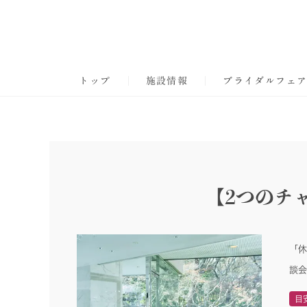
トップ
施設情報
ブライダルフェ
【2つのチ
「休
談会
目