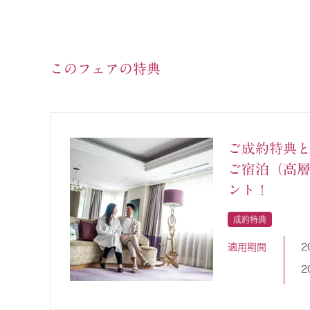
このフェアの特典
ご成約特典
ご宿泊（高
ント！
成約特典
適用期間
2
2