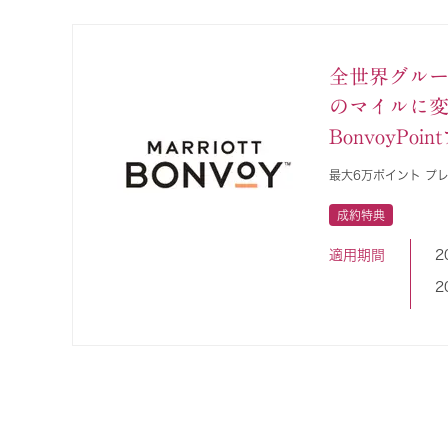
全世界グル
のマイルに変換
BonvoyPo
最大6万ポイント プ
成約特典
適用期間
2
2