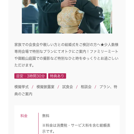
家族での会食会や親しい方との結婚式をご検討の方へ★少人数様
専用会場で特別なプランにてオトクにご案内！ファミリーミート
や御殿山庭園での撮影など特別なひと時をゆっくりとお過ごしい
ただけます。
目安：3時間30分
特典あり
模擬挙式
模擬披露宴
試食会
相談会
プラン、特
典のご案内
料金
無料
※料金は消費税・サービス料を含む総額表
示です。