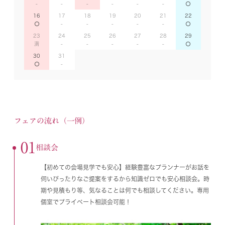
16
17
18
19
20
21
22
23
24
25
26
27
28
29
30
31
フェアの流れ（一例）
01
相談会
【初めての会場見学でも安心】経験豊富なプランナーがお話を
伺いぴったりなご提案をするから知識ゼロでも安心相談会。時
期や見積もり等、気なることは何でも相談してください。専用
個室でプライベート相談会可能！